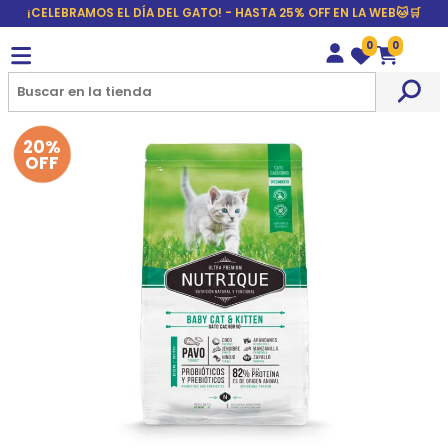
¡CELEBRAMOS EL DÍA DEL GATO! - HASTA 25% OFF EN LA WEB🐱🛒
0
0
Wishlist
Carrito
20%
OFF