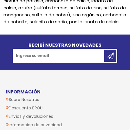
cloruro de potasio, carbonato de calcio, iodato de
calcio, azufre (sulfato ferroso, sulfato de zinc, sulfato de
manganeso, sulfato de cobre), zinc orgánico, carbonato
de cobalto, selenito de sodio, pantotenato de calcio.
Go to top
RECIBÍ NUESTRAS NOVEDADES
INFORMACIÓN
Sobre Nosotros
Descuento BROU
Envíos y devoluciones
Información de privacidad