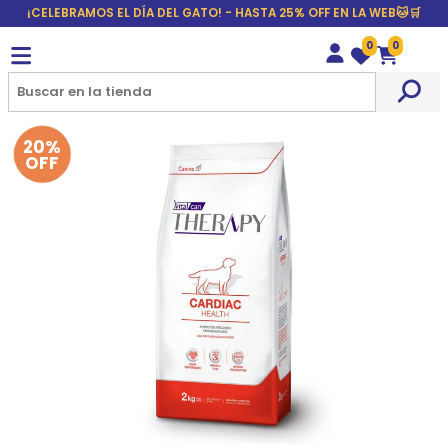
¡CELEBRAMOS EL DÍA DEL GATO! - HASTA 25% OFF EN LA WEB🐱🛒
0
0
Wishlist
Carrito
20%
OFF