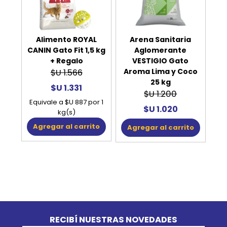
Alimento ROYAL
Arena Sanitaria
CANIN Gato Fit 1,5 kg
Aglomerante
+ Regalo
VESTIGIO Gato
Aroma Lima y Coco
$U 1.566
25 kg
$U 1.331
$U 1.200
Equivale a $U 887 por 1
$U 1.020
kg(s)
Agregar al carrito
Agregar al carrito
Go to top
RECIBÍ NUESTRAS NOVEDADES