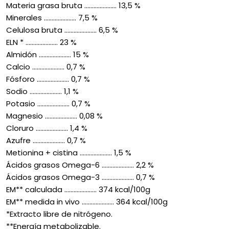
Materia grasa bruta ..................... 13,5 %
Minerales ..................... 7,5 %
Celulosa bruta ..................... 6,5 %
ELN * ..................... 23 %
Almidón ..................... 15 %
Calcio ..................... 0,7 %
Fósforo ..................... 0,7 %
Sodio ..................... 1,1 %
Potasio ..................... 0,7 %
Magnesio ..................... 0,08 %
Cloruro ..................... 1,4 %
Azufre ..................... 0,7 %
Metionina + cistina ..................... 1,5 %
Ácidos grasos Omega-6 ..................... 2,2 %
Ácidos grasos Omega-3 ..................... 0,7 %
EM** calculada ..................... 374 kcal/100g
EM** medida in vivo ..................... 364 kcal/100g
*Extracto libre de nitrógeno.
**Energía metabolizable.