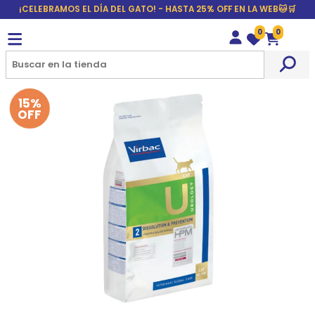
¡CELEBRAMOS EL DÍA DEL GATO! - HASTA 25% OFF EN LA WEB🐱🛒
0
0
Wishlist
Carrito
15%
OFF