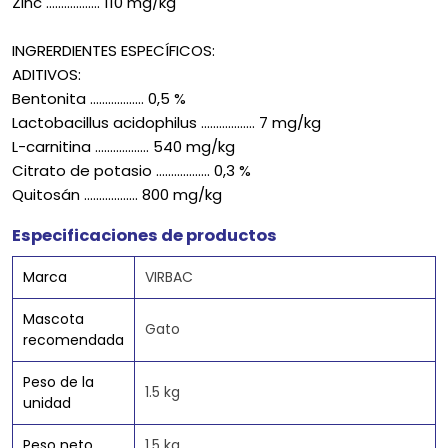
Zinc .................. 110 mg/kg
INGRERDIENTES ESPECÍFICOS:
ADITIVOS:
Bentonita .................. 0,5 %
Lactobacillus acidophilus .................. 7 mg/kg
L-carnitina .................. 540 mg/kg
Citrato de potasio .................. 0,3 %
Quitosán .................. 800 mg/kg
Especificaciones de productos
Marca
VIRBAC
Mascota
Gato
recomendada
Peso de la
1.5 kg
unidad
Peso neto
1.5 kg