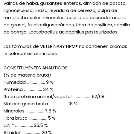
vainas de haba, guisantes enteros, almidón de patata,
lignocelulosa, linaza, levadura de cerveza, pulpa de
remolacha, sales minerales, aceite de pescado, aceite
de girasol, fructooligosacáridos, fibra de psyllium, semilla
de borraja, Lactobacillus acidophilus pasteurizados.
Las fórmulas de VETERINARY HPM® no contienen aromas
ni colorantes artificiales.
CONSTITUYENTES ANALÍTICOS:
(% de materia bruta)
Humedad .................... 9 %
Proteína .................... 34 %
Ratio proteína animal/vegetal .................... 92/08
Materia grasa bruta .................... 18 %
Minerales .................... 7,5 %
Fibra bruta .................... 5 %
ELN * .................... 26,5 %
Almidón .................... 20 %