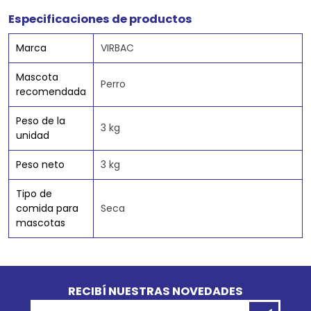
Especificaciones de productos
Marca
VIRBAC
Mascota
Perro
recomendada
Peso de la
3 kg
unidad
Peso neto
3 kg
Tipo de
comida para
Seca
mascotas
Go to top
RECIBÍ NUESTRAS NOVEDADES