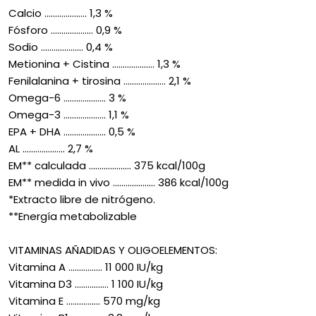
Calcio .................... 1,3 %
Fósforo .................... 0,9 %
Sodio .................... 0,4 %
Metionina + Cistina .................... 1,3 %
Fenilalanina + tirosina .................... 2,1 %
Omega-6 .................... 3 %
Omega-3 .................... 1,1 %
EPA + DHA .................... 0,5 %
AL .................... 2,7 %
EM** calculada .................... 375 kcal/100g
EM** medida in vivo .................... 386 kcal/100g
*Extracto libre de nitrógeno.
**Energía metabolizable
VITAMINAS AÑADIDAS Y OLIGOELEMENTOS:
Vitamina A ................ 11 000 IU/kg
Vitamina D3 ................ 1 100 IU/kg
Vitamina E ................ 570 mg/kg