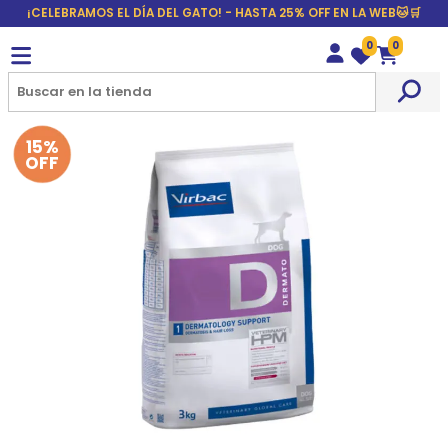
¡CELEBRAMOS EL DÍA DEL GATO! - HASTA 25% OFF EN LA WEB🐱🛒
0
0
Wishlist
Carrito
15%
OFF