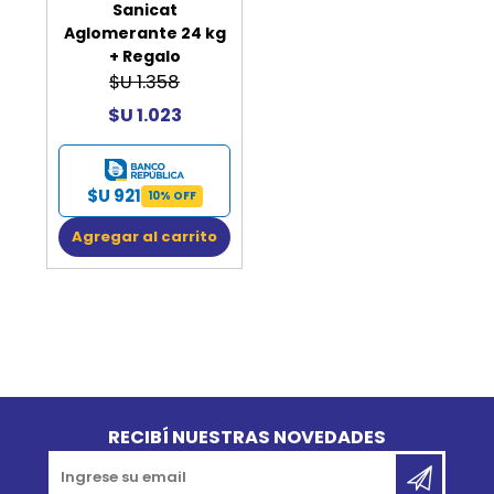
Sanicat
Aglomerante 24 kg
+ Regalo
$U 1.358
$U 1.023
$U 921
10% OFF
Agregar al carrito
Go to top
RECIBÍ NUESTRAS NOVEDADES