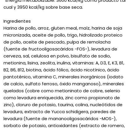
*Energía metabolizable: 3600 kcal/kg como producto tal
cual y 3950 kcal/kg sobre base seca.
Ingredientes
Harina de pollo, arroz, gluten meal, maíz, harina de soja
micronizada, aceite de pollo, trigo, hidrolizado proteico
de pollo, aceite de pescado, pulpa de remolacha
(fuente de fructooligosacáridos -FOS-), levadura de
cerveza, sal, celulosa en polvo, bisulfato de sodio,
metionina, lisina, zeolita, inulina, vitaminas: A, D3, E, K3, B1,
B2, B6, B12, biotina, ácido fólico, ácido nicotínico, ácido
pantoténico, vitamina C, minerales inorgánicos (iodato
de calcio, sulfato ferroso, óxido manganoso), minerales
quelados (cobre como metioninato de cobre, selenio
como levadura enriquecida, zinc como propionato de
zinc), cloruro de potasio, taurina, colina, nucleótidos de
levadura, extracto de Yucca schidigera, paredes de
levadura (fuente de mananooligosacáridos -MOS-),
sorbato de potasio, antioxidantes (extracto de romero,