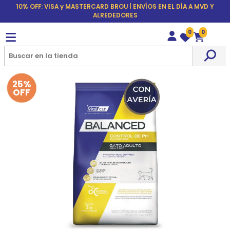
10% OFF: VISA y MASTERCARD BROU | ENVÍOS EN EL DÍA A MVD Y
ALREDEDORES
0
0
Wishlist
Carrito
25%
OFF