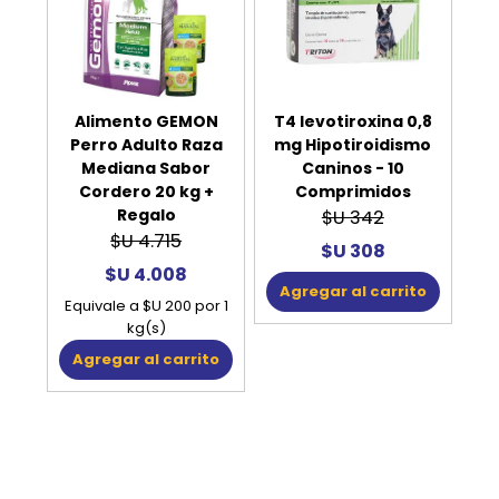
Alimento GEMON
T4 levotiroxina 0,8
Perro Adulto Raza
mg Hipotiroidismo
Mediana Sabor
Caninos - 10
Cordero 20 kg +
Comprimidos
Regalo
$U 342
$U 4.715
$U 308
$U 4.008
Agregar al carrito
Equivale a $U 200 por 1
kg(s)
Agregar al carrito