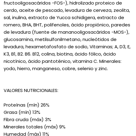
fructooligosacáridos -FOS-), hidrolizado proteico de
cerdo, aceite de pescado, levadura de cerveza, zeolita,
sal, inulina, extracto de Yucca schidigera, extracto de
romero, BHA, BHT, polifenoles, ácido propiónico, paredes
de levadura (fuente de mananooligosacáridos -MOS-),
glucosamina, metilsulfonilmetano, nucleótidos de
levadura, hexametafosfato de sodio, Vitaminas; A, D3, E,
K3, B1, B2. B6. B12, colina, biotina, ácido fólico, ácido
nicotínico, ácido pantoténico, vitamina C. Minerales:
yodo, hierro, manganeso, cobre, selenio y zinc.
VALORES NUTRICIONALES:
Proteínas (mín) 26%
Grasa (mín) 13%
Fibra cruda (máx) 3%
Minerales totales (máx) 9%
Humedad (máx) 11%