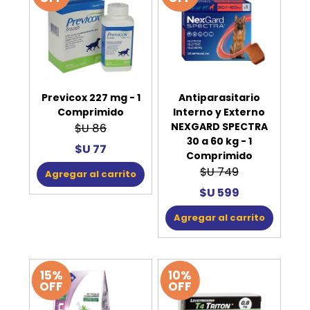
Previcox 227 mg - 1
Antiparasitario
Comprimido
Interno y Externo
NEXGARD SPECTRA
$U 86
30 a 60 kg - 1
$U 77
Comprimido
$U 749
Agregar al carrito
$U 599
Agregar al carrito
15%
10%
OFF
OFF