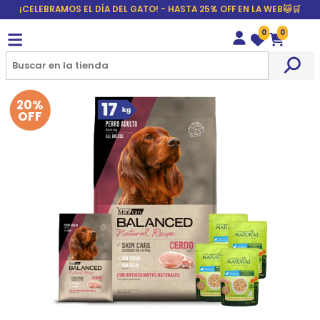
¡CELEBRAMOS EL DÍA DEL GATO! - HASTA 25% OFF EN LA WEB🐱🛒
0
0
Wishlist
Carrito
20%
OFF