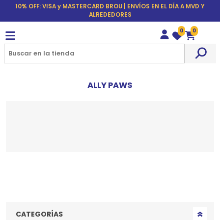
10% OFF: VISA y MASTERCARD BROU | ENVÍOS EN EL DÍA A MVD Y
ALREDEDORES
0
0
Wishlist
Carrito
ALLY PAWS
CATEGORÍAS