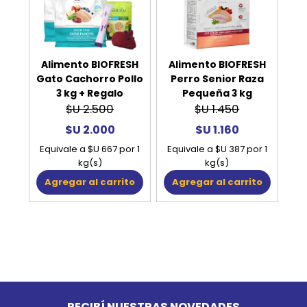
Alimento BIOFRESH
Alimento BIOFRESH
Gato Cachorro Pollo
Perro Senior Raza
3 kg + Regalo
Pequeña 3 kg
$U 2.500
$U 1.450
$U 2.000
$U 1.160
Equivale a $U 667 por 1
Equivale a $U 387 por 1
kg(s)
kg(s)
Agregar al carrito
Agregar al carrito
Go to top
RECIBÍ NUESTRAS NOVEDADES