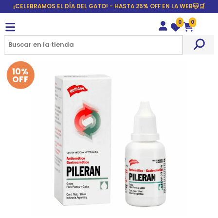
¡CELEBRAMOS EL DÍA DEL GATO! - HASTA 25% OFF EN LA WEB🐱🛒
0
0
Wishlist
Carrito
10%
OFF