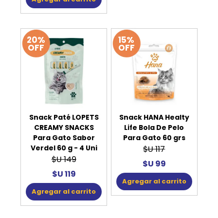
20%
15%
OFF
OFF
Snack Paté LOPETS
Snack HANA Healty
CREAMY SNACKS
Life Bola De Pelo
Para Gato Sabor
Para Gato 60 grs
Verdel 60 g - 4 Uni
$U 117
$U 149
$U 99
$U 119
Agregar al carrito
Agregar al carrito