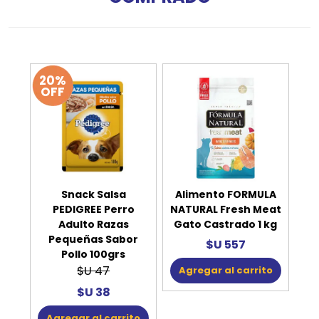
20%
OFF
Snack Salsa
Alimento FORMULA
PEDIGREE Perro
NATURAL Fresh Meat
Adulto Razas
Gato Castrado 1 kg
Pequeñas Sabor
$U 557
Pollo 100grs
$U 47
Agregar al carrito
$U 38
Agregar al carrito