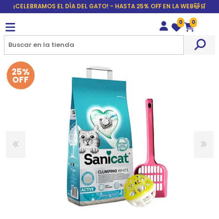
¡CELEBRAMOS EL DÍA DEL GATO! - HASTA 25% OFF EN LA WEB🐱🛒
0
0
Wishlist
Carrito
25%
OFF