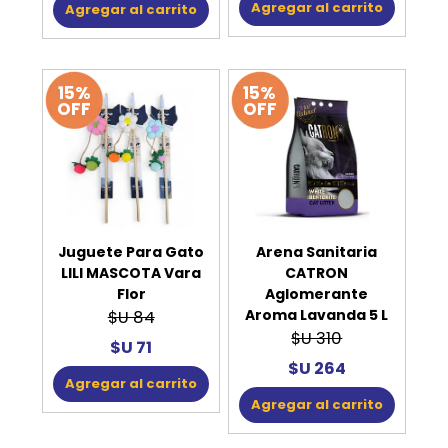
Agregar al carrito
Agregar al carrito
15%
15%
OFF
OFF
Juguete Para Gato
Arena Sanitaria
LILI MASCOTA Vara
CATRON
Flor
Aglomerante
Aroma Lavanda 5 L
$U 84
$U 310
$U 71
$U 264
Agregar al carrito
Agregar al carrito