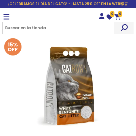
¡CELEBRAMOS EL DÍA DEL GATO! - HASTA 25% OFF EN LA WEB🐱🛒
0
0
Wishlist
Carrito
15%
OFF