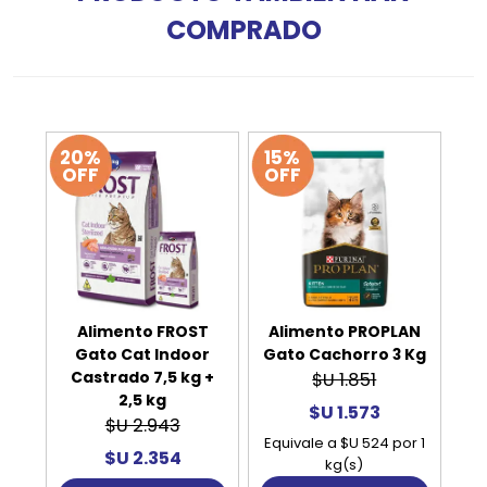
COMPRADO
20%
15%
OFF
OFF
Alimento FROST
Alimento PROPLAN
Gato Cat Indoor
Gato Cachorro 3 Kg
Castrado 7,5 kg +
$U 1.851
2,5 kg
$U 1.573
$U 2.943
Equivale a $U 524 por 1
$U 2.354
kg(s)