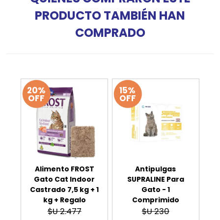
PRODUCTO TAMBIÉN HAN
COMPRADO
20%
15%
OFF
OFF
Alimento FROST
Antipulgas
Gato Cat Indoor
SUPRALINE Para
Castrado 7,5 kg + 1
Gato - 1
kg + Regalo
Comprimido
$U 2.477
$U 230