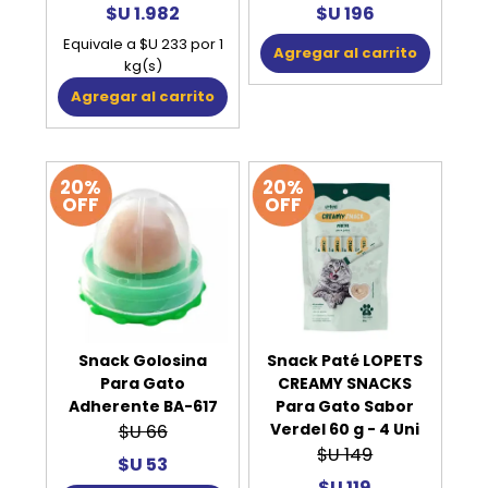
$U 1.982
$U 196
Equivale a $U 233 por 1
Agregar al carrito
kg(s)
Agregar al carrito
20%
20%
OFF
OFF
Snack Golosina
Snack Paté LOPETS
Para Gato
CREAMY SNACKS
Adherente BA-617
Para Gato Sabor
Verdel 60 g - 4 Uni
$U 66
$U 149
$U 53
$U 119