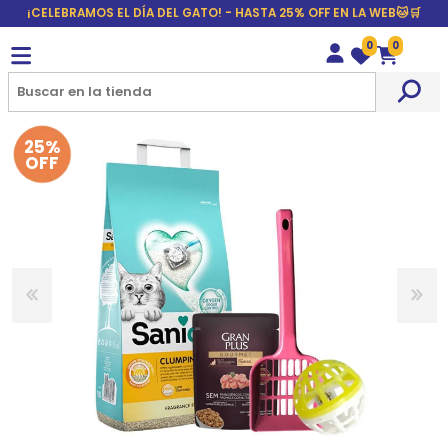
¡CELEBRAMOS EL DÍA DEL GATO! - HASTA 25% OFF EN LA WEB🐱🛒
0
0
Wishlist
Carrito
25%
OFF