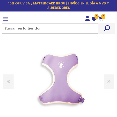
10% OFF: VISA y MASTERCARD BROU | ENVÍOS EN EL DÍA A MVD Y
ALREDEDORES
0
0
Wishlist
Carrito