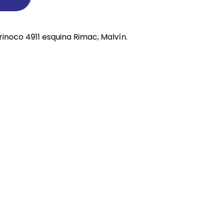
REE CATS
REE DOGS
rinoco 4911 esquina Rimac, Malvín.
DIGREE
YAL CANIN
r todas