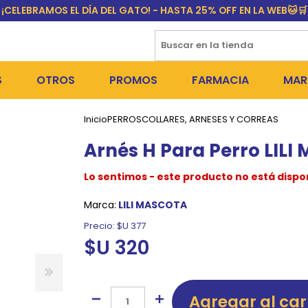
¡CELEBRAMOS EL DÍA DEL GATO! - HASTA 25% OFF EN LA WEB🐱🛒
S
OTROS
PROMOS
FARMACIA
MAR
Inicio
PERROS
COLLARES, ARNESES Y CORREAS
NTOS SECOS
DÍA DEL GATO
MEDICAMENTOS
FR
Arnés H Para Perro LILI
 SNACKS
NTOS HÚMEDOS Y SNACKS
PERROS
PULGUICIDAS Y GARRAPA
EQU
Lo sentimos - este producto no está dispo
 COSMÉTICA
S SANITARIAS
GATOS
COLLARES ISABELINOS Y
BI
Marca:
LILI MASCOTA
NE Y BAÑOS
OUTLET
GR
Precio:
$U 377
$U 320
ADORAS
DEROS Y BEBEDEROS
NY
TES Y RASCADORES
AS
Agregar al car
CORREAS
RES Y ACCESORIOS
MA