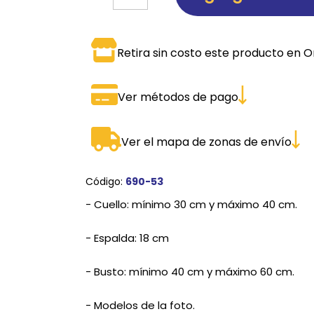
SPORTADORAS
TH
ROS
S
TH
Retira sin costo este producto en O
PE
Ver métodos de pago
RO
Ve
Ver el mapa de zonas de envío
Código:
690-53
- Cuello: mínimo 30 cm y máximo 40 cm.
- Espalda: 18 cm
- Busto: mínimo 40 cm y máximo 60 cm.
- Modelos de la foto.