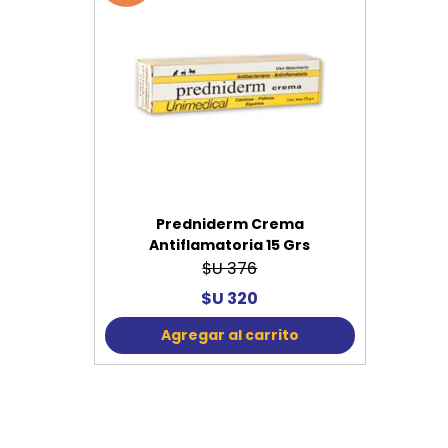
Predniderm Crema
Antiflamatoria 15 Grs
$U 376
$U 320
Agregar al carrito