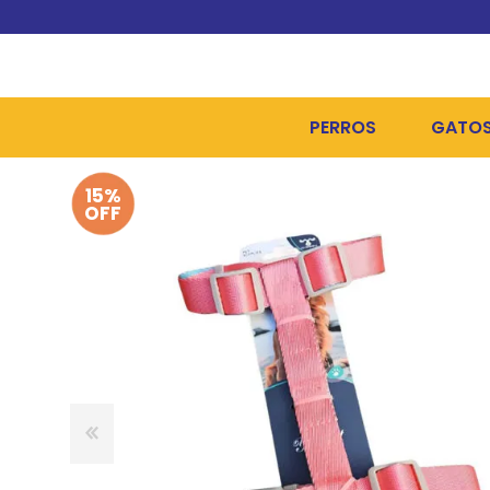
PERROS
GATO
15%
ALIMENTOS SECOS
ALIME
OFF
ALIMENTOS HÚMEDOS Y
ALIME
HIGIENE, PELUQUERÍA Y
ARENA
CAMAS Y CASETAS
HIGIE
BOLSOS Y TRANSPORT
COME
BOLSAS PARA MATERIA
JUGUE
COLLARES, ARNESES Y 
COLLA