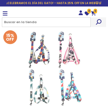
¡CELEBRAMOS EL DÍA DEL GATO! - HASTA 25% OFF EN LA WEB🐱🛒
0
0
Wishlist
Carrito
15%
OFF