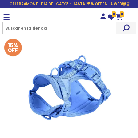
¡CELEBRAMOS EL DÍA DEL GATO! - HASTA 25% OFF EN LA WEB🐱🛒
0
0
Wishlist
Carrito
15%
OFF