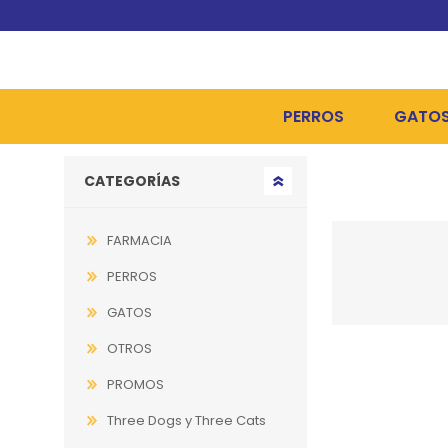
PERROS
GATO
Go to top
CATEGORÍAS
ALIMENTOS SECOS
ALIME
ALIMENTOS HÚMEDOS Y
ALIME
FARMACIA
HIGIENE, PELUQUERÍA Y
ARENA
PERROS
CAMAS Y CASETAS
HIGIE
GATOS
OTROS
BOLSOS Y TRANSPORT
COME
PROMOS
BOLSAS PARA MATERIA
JUGUE
Three Dogs y Three Cats
COLLARES, ARNESES Y 
COLLA