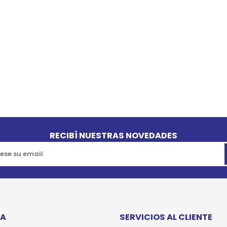
SPORTADORAS
TH
ROS
S
TH
PE
RO
Ve
RECIBÍ NUESTRAS NOVEDADES
TA
SERVICIOS AL CLIENTE