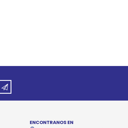
REE CATS
REE DOGS
DIGREE
YAL CANIN
r todas
ENCONTRANOS EN