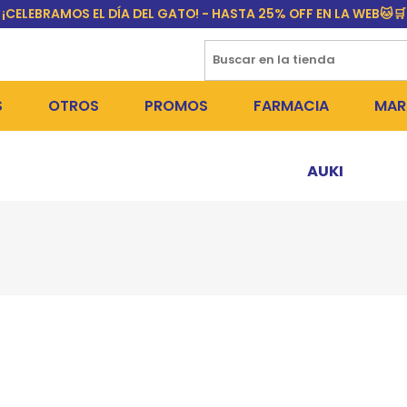
¡CELEBRAMOS EL DÍA DEL GATO! - HASTA 25% OFF EN LA WEB🐱🛒
S
OTROS
PROMOS
FARMACIA
MAR
NTOS SECOS
DÍA DEL GATO
MEDICAMENTOS
FR
AUKI
 SNACKS
NTOS HÚMEDOS Y SNACKS
PERROS
PULGUICIDAS Y GARRAPA
EQU
 COSMÉTICA
S SANITARIAS
GATOS
COLLARES ISABELINOS Y
BI
NE Y BAÑOS
OUTLET
GR
ADORAS
DEROS Y BEBEDEROS
NY
TES Y RASCADORES
AS
CORREAS
RES Y ACCESORIOS
MA