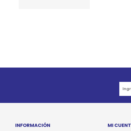
JUGUETES
TRAN
COMEDEROS Y BEBEDE
CAMA
ROPA
INFORMACIÓN
MI CUEN