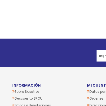
Go to top
INFORMACIÓN
MI CUEN
Sobre Nosotros
Datos per
Descuento BROU
Órdenes
Envíos y devoluciones
Direccion