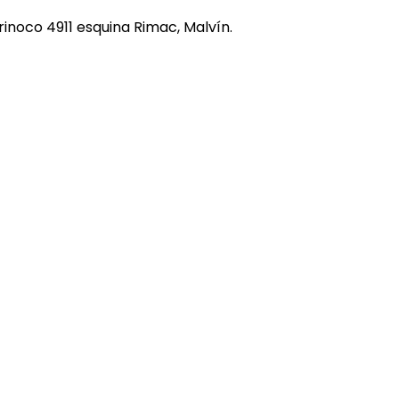
rinoco 4911 esquina Rimac, Malvín.
REE CATS
REE DOGS
DIGREE
YAL CANIN
r todas