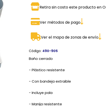
Retira sin costo este producto en O
SPORTADORAS
TH
ROS
S
TH
Ver métodos de pago
PE
Ver el mapa de zonas de envío
RO
Ve
Código:
490-905
Baño cerrado
- Plástico resistente
- Con bandeja extraible
- Incluye pala
- Manija resistente