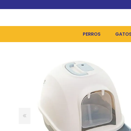
PERROS
GATO
ALIMENTOS SECOS
ALIME
ALIMENTOS HÚMEDOS Y
ALIME
HIGIENE, PELUQUERÍA Y
ARENA
CAMAS Y CASETAS
HIGIE
BOLSOS Y TRANSPORT
COME
BOLSAS PARA MATERIA
JUGUE
COLLARES, ARNESES Y 
COLLA