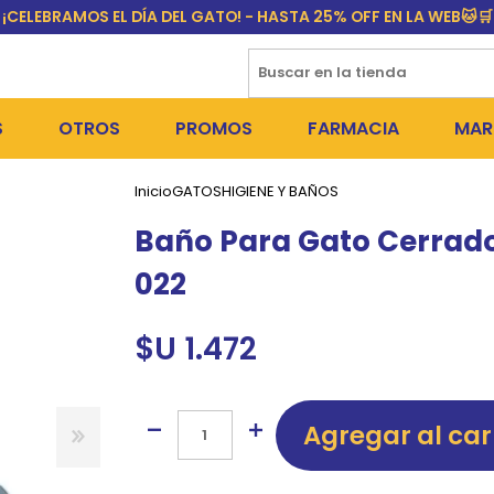
¡CELEBRAMOS EL DÍA DEL GATO! - HASTA 25% OFF EN LA WEB🐱🛒
S
OTROS
PROMOS
FARMACIA
MAR
Inicio
GATOS
HIGIENE Y BAÑOS
NTOS SECOS
DÍA DEL GATO
MEDICAMENTOS
FR
Baño Para Gato Cerrad
 SNACKS
NTOS HÚMEDOS Y SNACKS
PERROS
PULGUICIDAS Y GARRAPA
EQU
022
 COSMÉTICA
S SANITARIAS
GATOS
COLLARES ISABELINOS Y
BI
$U 1.472
NE Y BAÑOS
OUTLET
GR
ADORAS
DEROS Y BEBEDEROS
NY
Agregar al car
TES Y RASCADORES
AS
CORREAS
RES Y ACCESORIOS
MA