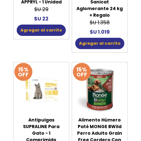
APPRYL - 1 Unidad
Sanicat
Aglomerante 24 kg
$U 29
+ Regalo
$U 22
$U 1.358
Agregar al carrito
$U 1.019
Agregar al carrito
15%
15%
OFF
OFF
Antipulgas
Alimento Húmero
SUPRALINE Para
Paté MONGE BWild
Gato - 1
Perro Adulto Grain
Comprimido
Free Cordero Con