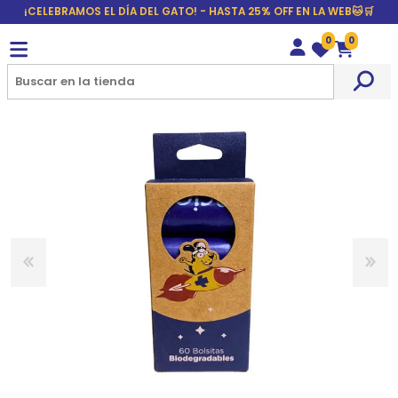
¡CELEBRAMOS EL DÍA DEL GATO! - HASTA 25% OFF EN LA WEB🐱🛒
0
0
Wishlist
Carrito