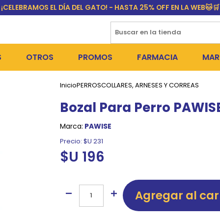
¡CELEBRAMOS EL DÍA DEL GATO! - HASTA 25% OFF EN LA WEB🐱🛒
S
OTROS
PROMOS
FARMACIA
MAR
Inicio
PERROS
COLLARES, ARNESES Y CORREAS
NTOS SECOS
DÍA DEL GATO
MEDICAMENTOS
FR
Bozal Para Perro PAWISE 
 SNACKS
NTOS HÚMEDOS Y SNACKS
PERROS
PULGUICIDAS Y GARRAPA
EQU
Marca:
PAWISE
 COSMÉTICA
S SANITARIAS
GATOS
COLLARES ISABELINOS Y
BI
Precio:
$U 231
$U 196
NE Y BAÑOS
OUTLET
GR
ADORAS
DEROS Y BEBEDEROS
NY
Agregar al car
TES Y RASCADORES
AS
CORREAS
RES Y ACCESORIOS
MA