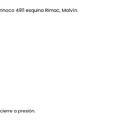
REE CATS
rinoco 4911 esquina Rimac, Malvín.
REE DOGS
DIGREE
YAL CANIN
r todas
ierre a presión.