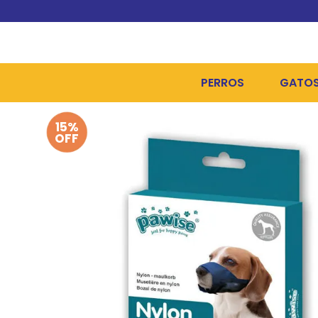
PERROS
GATO
15%
ALIMENTOS SECOS
ALIME
OFF
ALIMENTOS HÚMEDOS Y
ALIME
HIGIENE, PELUQUERÍA Y
ARENA
CAMAS Y CASETAS
HIGIE
BOLSOS Y TRANSPORT
COME
BOLSAS PARA MATERIA
JUGUE
COLLARES, ARNESES Y 
COLLA