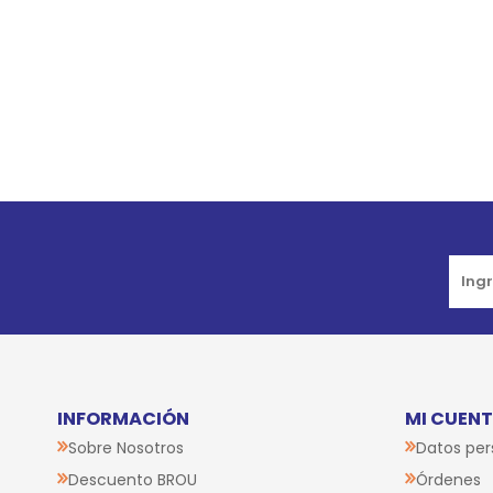
Go to top
INFORMACIÓN
MI CUEN
Sobre Nosotros
Datos per
Descuento BROU
Órdenes