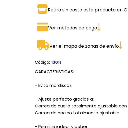
SPORTADORAS
TH
Retira sin costo este producto en O
ROS
S
TH
Ver métodos de pago
PE
RO
Ver el mapa de zonas de envío
Ve
Código:
13011
CARACTERÍSTICAS:
- Evita mordiscos
- Ajuste perfecto gracias a:
Correa de cuello totalmente ajustable con c
Correa de hocico totalmente ajustable.
- Permite jadear y beber.