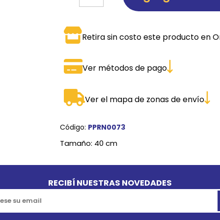
SPORTADORAS
TH
ROS
S
TH
Retira sin costo este producto en O
PE
Ver métodos de pago
RO
Ve
Ver el mapa de zonas de envío
Código:
PPRN0073
Tamaño: 40 cm
RECIBÍ NUESTRAS NOVEDADES