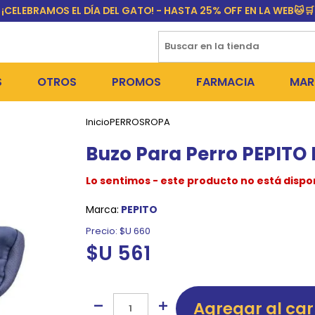
¡CELEBRAMOS EL DÍA DEL GATO! - HASTA 25% OFF EN LA WEB🐱🛒
S
OTROS
PROMOS
FARMACIA
MAR
Inicio
PERROS
ROPA
NTOS SECOS
DÍA DEL GATO
MEDICAMENTOS
FR
Buzo Para Perro PEPITO H
 SNACKS
NTOS HÚMEDOS Y SNACKS
PERROS
PULGUICIDAS Y GARRAPA
EQU
Lo sentimos - este producto no está dispo
 COSMÉTICA
S SANITARIAS
GATOS
COLLARES ISABELINOS Y
BI
Marca:
PEPITO
NE Y BAÑOS
OUTLET
GR
Precio:
$U 660
$U 561
ADORAS
DEROS Y BEBEDEROS
NY
TES Y RASCADORES
AS
Agregar al car
CORREAS
RES Y ACCESORIOS
MA