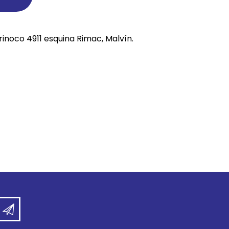
REE CATS
REE DOGS
rinoco 4911 esquina Rimac, Malvín.
DIGREE
YAL CANIN
r todas