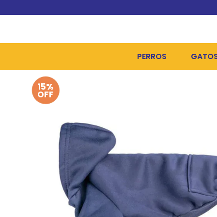
PERROS
GATO
15%
ALIMENTOS SECOS
ALIME
OFF
ALIMENTOS HÚMEDOS Y
ALIME
HIGIENE, PELUQUERÍA Y
ARENA
CAMAS Y CASETAS
HIGIE
BOLSOS Y TRANSPORT
COME
BOLSAS PARA MATERIA
JUGUE
COLLARES, ARNESES Y 
COLLA