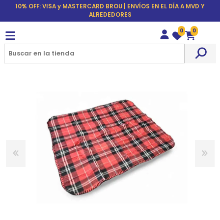
10% OFF: VISA y MASTERCARD BROU | ENVÍOS EN EL DÍA A MVD Y
ALREDEDORES
0
0
Wishlist
Carrito