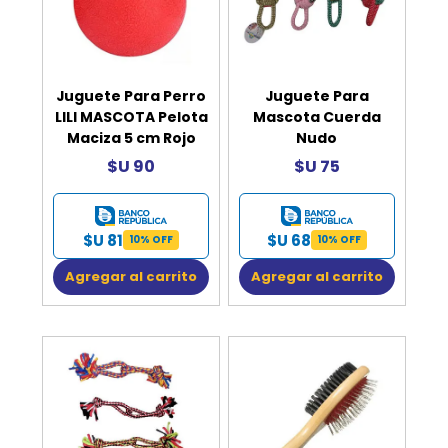
Juguete Para Perro
Juguete Para
LILI MASCOTA Pelota
Mascota Cuerda
Maciza 5 cm Rojo
Nudo
$U 90
$U 75
$U 81
$U 68
10% OFF
10% OFF
Agregar al carrito
Agregar al carrito