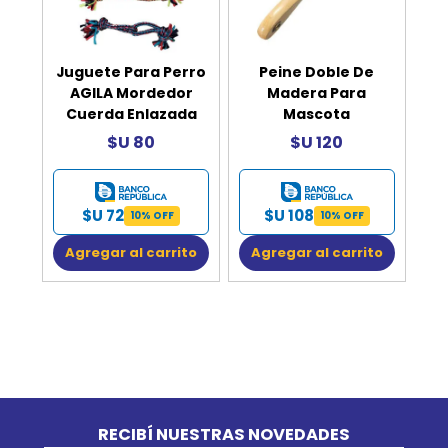
Juguete Para Perro
Peine Doble De
AGILA Mordedor
Madera Para
Cuerda Enlazada
Mascota
$U 80
$U 120
$U 72
$U 108
10% OFF
10% OFF
Agregar al carrito
Agregar al carrito
Go to top
RECIBÍ NUESTRAS NOVEDADES