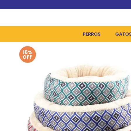
PERROS
GATO
15%
ALIMENTOS SECOS
ALIME
OFF
ALIMENTOS HÚMEDOS Y
ALIME
HIGIENE, PELUQUERÍA Y
ARENA
CAMAS Y CASETAS
HIGIE
BOLSOS Y TRANSPORT
COME
BOLSAS PARA MATERIA
JUGUE
COLLARES, ARNESES Y 
COLLA