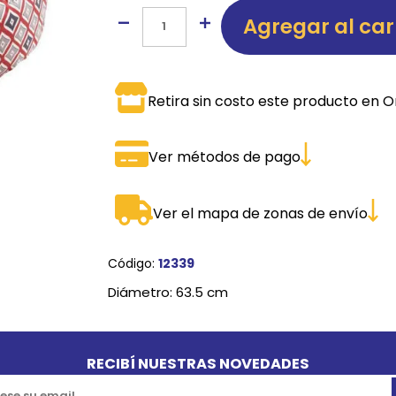
Agregar al car
SPORTADORAS
TH
ROS
S
TH
Retira sin costo este producto en O
PE
RO
Ver métodos de pago
Ve
Ver el mapa de zonas de envío
Código:
12339
Diámetro: 63.5 cm
RECIBÍ NUESTRAS NOVEDADES