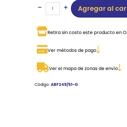
Agregar al car
SPORTADORAS
TH
ROS
S
TH
Retira sin costo este producto en O
PE
RO
Ver métodos de pago
Ve
Ver el mapa de zonas de envío
Código:
ABF249/51-G