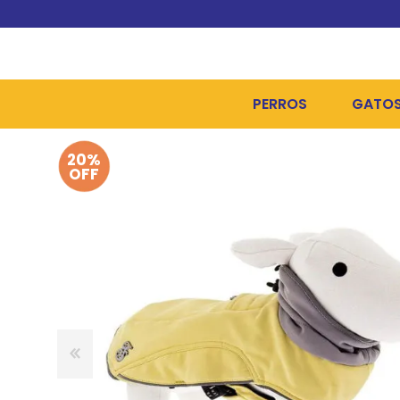
PERROS
GATO
20%
ALIMENTOS SECOS
ALIME
OFF
ALIMENTOS HÚMEDOS Y
ALIME
HIGIENE, PELUQUERÍA Y
ARENA
CAMAS Y CASETAS
HIGIE
BOLSOS Y TRANSPORT
COME
BOLSAS PARA MATERIA
JUGUE
COLLARES, ARNESES Y 
COLLA