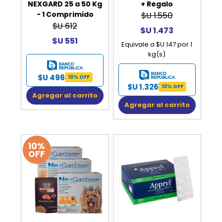
NEXGARD 25 a 50 Kg
+ Regalo
- 1 Comprimido
$U 1.550
$U 612
$U 1.473
$U 551
Equivale a $U 147 por 1
kg(s)
$U 496
10% OFF
$U 1.326
10% OFF
Agregar al carrito
Agregar al carrito
10%
OFF