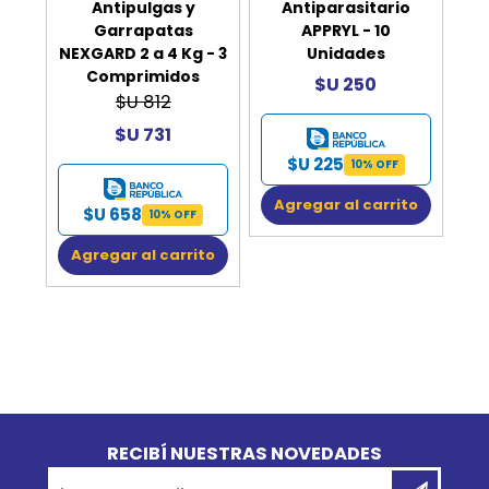
Antipulgas y
Antiparasitario
Garrapatas
APPRYL - 10
NEXGARD 2 a 4 Kg - 3
Unidades
Comprimidos
$U 250
$U 812
$U 731
$U 225
10% OFF
Agregar al carrito
$U 658
10% OFF
Agregar al carrito
Go to top
RECIBÍ NUESTRAS NOVEDADES