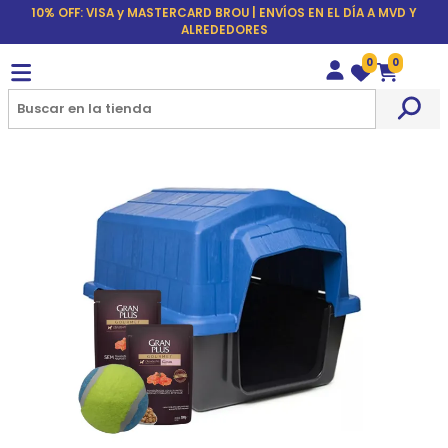
10% OFF: VISA y MASTERCARD BROU | ENVÍOS EN EL DÍA A MVD Y
ALREDEDORES
0
0
Wishlist
Carrito