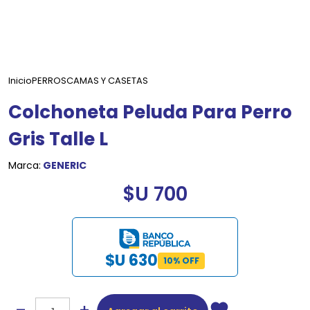
Inicio
PERROS
CAMAS Y CASETAS
Colchoneta Peluda Para Perro
Gris Talle L
Marca:
GENERIC
$U 700
$U 630
10% OFF