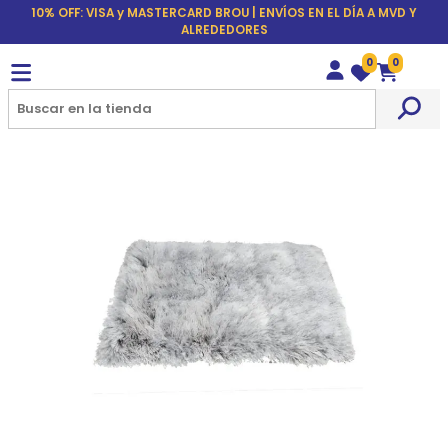
10% OFF: VISA y MASTERCARD BROU | ENVÍOS EN EL DÍA A MVD Y
ALREDEDORES
0
0
Wishlist
Carrito