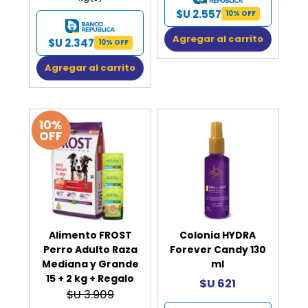
$U 2.557
10% OFF
Agregar al carrito
$U 2.347
10% OFF
Agregar al carrito
10%
OFF
Alimento FROST
Colonia HYDRA
Perro Adulto Raza
Forever Candy 130
Mediana y Grande
ml
15 + 2 kg + Regalo
$U 621
$U 3.909