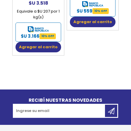
$U 3.518
$U 559
Equivale a $U 207 por 1
10% OFF
kg(s)
Agregar al carrito
$U 3.166
10% OFF
Agregar al carrito
Go to top
RECIBÍ NUESTRAS NOVEDADES