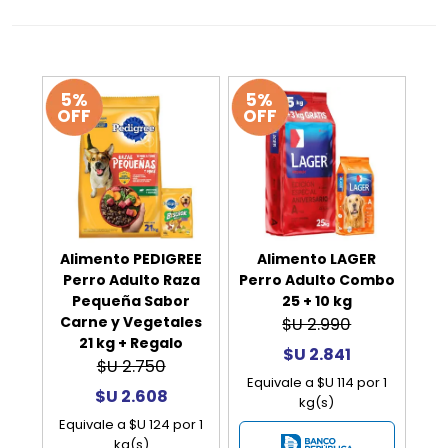
5%
5%
OFF
OFF
Alimento PEDIGREE
Alimento LAGER
Perro Adulto Raza
Perro Adulto Combo
Pequeña Sabor
25 + 10 kg
Carne y Vegetales
$U 2.990
21 kg + Regalo
$U 2.841
$U 2.750
Equivale a $U 114 por 1
$U 2.608
kg(s)
Equivale a $U 124 por 1
kg(s)