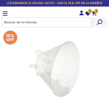
¡CELEBRAMOS EL DÍA DEL GATO! - HASTA 25% OFF EN LA WEB🐱🛒
0
0
Wishlist
Carrito
10%
OFF