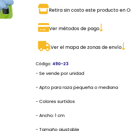
SPORTADORAS
TH
Retira sin costo este producto en O
ROS
S
TH
Ver métodos de pago
PE
RO
Ver el mapa de zonas de envío
Ve
Código:
490-23
- Se vende por unidad
- Apto para raza pequeña o mediana
- Colores surtidos
- Ancho: 1 cm
- Tamaño ajustable