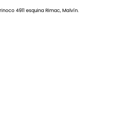
REE CATS
rinoco 4911 esquina Rimac, Malvín.
REE DOGS
DIGREE
YAL CANIN
r todas