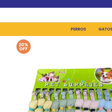
PERROS
GATO
20%
ALIMENTOS SECOS
ALIME
OFF
ALIMENTOS HÚMEDOS Y
ALIME
HIGIENE, PELUQUERÍA Y
ARENA
CAMAS Y CASETAS
HIGIE
BOLSOS Y TRANSPORT
COME
BOLSAS PARA MATERIA
JUGUE
COLLARES, ARNESES Y 
COLLA