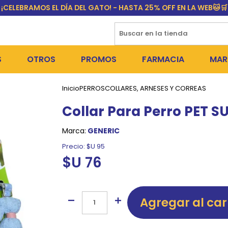
¡CELEBRAMOS EL DÍA DEL GATO! - HASTA 25% OFF EN LA WEB🐱🛒
S
OTROS
PROMOS
FARMACIA
MAR
Inicio
PERROS
COLLARES, ARNESES Y CORREAS
NTOS SECOS
DÍA DEL GATO
MEDICAMENTOS
FR
Collar Para Perro PET 
 SNACKS
NTOS HÚMEDOS Y SNACKS
PERROS
PULGUICIDAS Y GARRAPA
EQU
Marca:
GENERIC
 COSMÉTICA
S SANITARIAS
GATOS
COLLARES ISABELINOS Y
BI
Precio:
$U 95
$U 76
NE Y BAÑOS
OUTLET
GR
ADORAS
DEROS Y BEBEDEROS
NY
Agregar al car
TES Y RASCADORES
AS
CORREAS
RES Y ACCESORIOS
MA