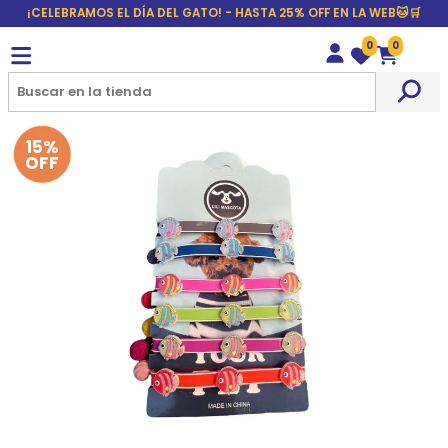
¡CELEBRAMOS EL DÍA DEL GATO! - HASTA 25% OFF EN LA WEB🐱🛒
0
0
Wishlist
Carrito
15%
OFF