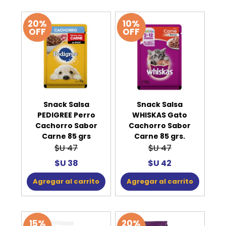
20%
10%
OFF
OFF
Snack Salsa
Snack Salsa
PEDIGREE Perro
WHISKAS Gato
Cachorro Sabor
Cachorro Sabor
Carne 85 grs
Carne 85 grs.
$U 47
$U 47
$U 38
$U 42
Agregar al carrito
Agregar al carrito
15%
20%