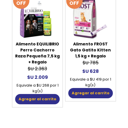
OFF
OFF
Alimento EQUILIBRIO
Alimento FROST
Perro Cachorro
Gato Gatito Kitten
Raza Pequeña 7,5 kg
1,5 kg + Regalo
+ Regalo
$U 785
$U 2.363
$U 628
$U 2.009
Equivale a $U 419 por 1
kg(s)
Equivale a $U 268 por 1
kg(s)
Agregar al carrito
Agregar al carrito