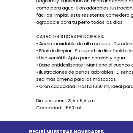
DogFamily. Fabricado en acero inoxidable d
como para agua. Con adorables ilustracione
fácil de limpiar, este resistente comedero 
agradable para tu perro todos los días.
CARACTERÍSTICAS PRINCIPALES:
• Acero inoxidable de alta calidad : Duradero
• Fácil de limpiar : Su superficie lisa facilita l
• Uso versátil : Apto para comida y agua.
• Base antideslizante : Mantiene el cuenco
• Ilustraciones de perros adorables : Diseñ
sea más amena para las mascotas.
• Gran capacidad : Hasta 1650 ml, ideal par
Dimensiones : 21,5 x 6,5 cm.
Capacidad : 1650 ml.
RECIBÍ NUESTRAS NOVEDADES