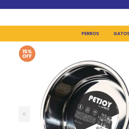
PERROS
GATO
15%
ALIMENTOS SECOS
ALIME
OFF
ALIMENTOS HÚMEDOS Y
ALIME
HIGIENE, PELUQUERÍA Y
ARENA
CAMAS Y CASETAS
HIGIE
BOLSOS Y TRANSPORT
COME
BOLSAS PARA MATERIA
JUGUE
COLLARES, ARNESES Y 
COLLA