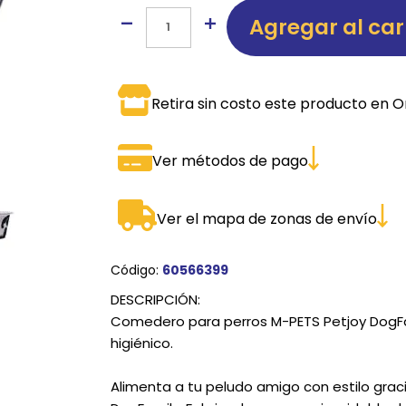
Agregar al car
SPORTADORAS
TH
ROS
S
TH
Retira sin costo este producto en O
PE
RO
Ver métodos de pago
Ve
Ver el mapa de zonas de envío
Código:
60566399
DESCRIPCIÓN:
Comedero para perros M-PETS Petjoy DogFam
higiénico.
Alimenta a tu peludo amigo con estilo grac