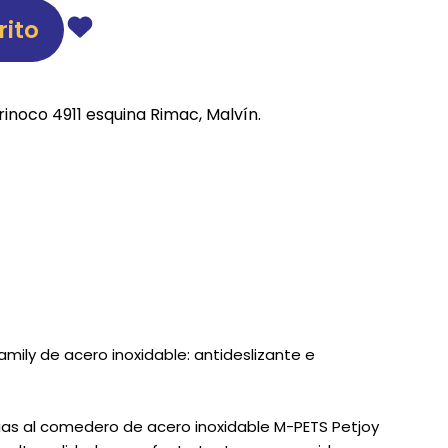
rito
REE CATS
REE DOGS
rinoco 4911 esquina Rimac, Malvín.
DIGREE
YAL CANIN
r todas
ily de acero inoxidable: antideslizante e
ias al comedero de acero inoxidable M-PETS Petjoy