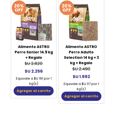
20%
20%
OFF
OFF
Alimento ASTRO
Alimento ASTRO
Perro Senior 14.9 kg
Perro Adulto
+ Regalo
Selection 14 kg + 3
kg + Regalo
$U 2.820
$U 2.490
$U 2.256
$U 1.992
Equivale a $U 161 por 1
kg(s)
Equivale a $U 117 por 1
kg(s)
Agregar al carrito
Agregar al carrito