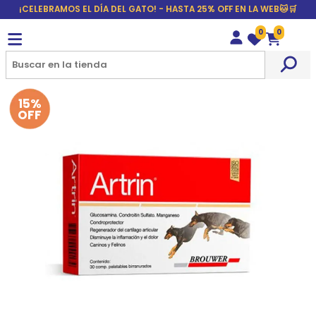
¡CELEBRAMOS EL DÍA DEL GATO! - HASTA 25% OFF EN LA WEB🐱🛒
0
0
Wishlist
Carrito
15%
OFF