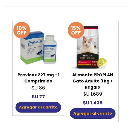
10%
15%
OFF
OFF
Previcox 227 mg - 1
Alimento PROPLAN
Comprimido
Gato Adulto 3 kg +
Regalo
$U 86
$U 1.689
$U 77
$U 1.436
Agregar al carrito
Agregar al carrito