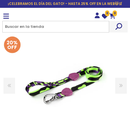
¡CELEBRAMOS EL DÍA DEL GATO! - HASTA 25% OFF EN LA WEB🐱🛒
0
0
Wishlist
Carrito
20%
OFF