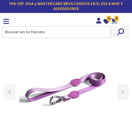
10% OFF: VISA y MASTERCARD BROU | ENVÍOS EN EL DÍA A MVD Y
ALREDEDORES
0
0
Wishlist
Carrito