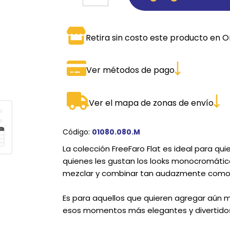
SPORTADORAS
TH
Retira sin costo este producto en O
ROS
S
TH
PE
Ver métodos de pago
RO
Ver el mapa de zonas de envío
Ve
Código:
01080.080.M
La colección FreeFaro Flat es ideal para qui
quienes les gustan los looks monocromáticos
mezclar y combinar tan audazmente como 
Es para aquellos que quieren agregar aún 
esos momentos más elegantes y divertido