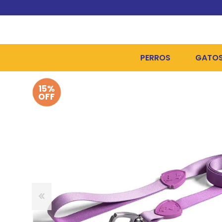
PERROS
GATO
15%
ALIMENTOS SECOS
ALIME
OFF
ALIMENTOS HÚMEDOS Y
ALIME
HIGIENE, PELUQUERÍA Y
ARENA
CAMAS Y CASETAS
HIGIE
BOLSOS Y TRANSPORT
COME
BOLSAS PARA MATERIA
JUGUE
COLLARES, ARNESES Y 
COLLA