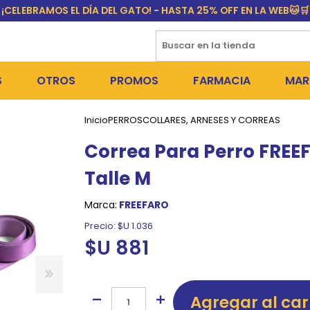
¡CELEBRAMOS EL DÍA DEL GATO! - HASTA 25% OFF EN LA WEB🐱🛒
S
OTROS
PROMOS
FARMACIA
MAR
Inicio
PERROS
COLLARES, ARNESES Y CORREAS
NTOS SECOS
DÍA DEL GATO
MEDICAMENTOS
FR
Correa Para Perro FREEF
 SNACKS
NTOS HÚMEDOS Y SNACKS
PERROS
PULGUICIDAS Y GARRAPA
EQU
Talle M
 COSMÉTICA
S SANITARIAS
GATOS
COLLARES ISABELINOS Y
BI
Marca:
FREEFARO
NE Y BAÑOS
OUTLET
GR
Precio:
$U 1.036
$U 881
ADORAS
DEROS Y BEBEDEROS
NY
TES Y RASCADORES
AS
Agregar al car
CORREAS
RES Y ACCESORIOS
MA