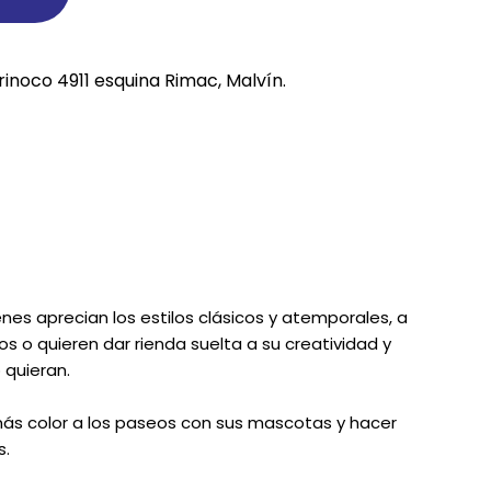
REE CATS
rinoco 4911 esquina Rimac, Malvín.
REE DOGS
DIGREE
YAL CANIN
r todas
enes aprecian los estilos clásicos y atemporales, a
 o quieren dar rienda suelta a su creatividad y
quieran.
más color a los paseos con sus mascotas y hacer
s.