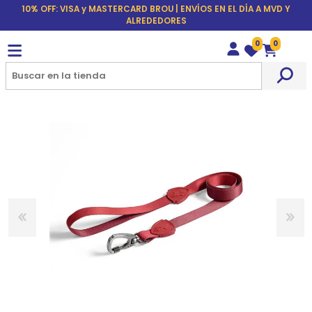
10% OFF: VISA y MASTERCARD BROU | ENVÍOS EN EL DÍA A MVD Y
ALREDEDORES
0
0
Wishlist
Carrito