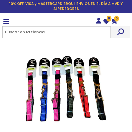
10% OFF: VISA y MASTERCARD BROU | ENVÍOS EN EL DÍA A MVD Y
ALREDEDORES
0
0
Wishlist
Carrito