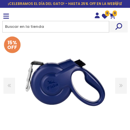
¡CELEBRAMOS EL DÍA DEL GATO! - HASTA 25% OFF EN LA WEB🐱🛒
0
0
Wishlist
Carrito
15%
OFF