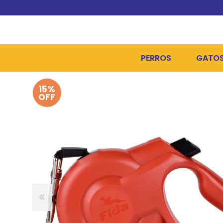
PERROS
GATO
15%
ALIMENTOS SECOS
ALIME
OFF
ALIMENTOS HÚMEDOS Y
ALIME
HIGIENE, PELUQUERÍA Y
ARENA
CAMAS Y CASETAS
HIGIE
BOLSOS Y TRANSPORT
COME
BOLSAS PARA MATERIA
JUGUE
COLLARES, ARNESES Y 
COLLA