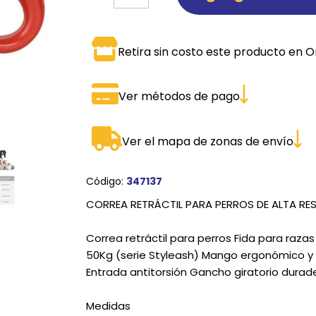
SPORTADORAS
TH
Retira sin costo este producto en O
ROS
S
TH
PE
Ver métodos de pago
RO
Ver el mapa de zonas de envío
Ve
Código:
347137
CORREA RETRÁCTIL PARA PERROS DE ALTA RESI
Correa retráctil para perros Fida para raz
50Kg (serie Styleash) Mango ergonómico y
Entrada antitorsión Gancho giratorio durad
Medidas