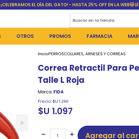
¡CELEBRAMOS EL DÍA DEL GATO! - HASTA 25% OFF EN LA WEB🐱🛒
S
OTROS
PROMOS
FARMACIA
MAR
Inicio
PERROS
COLLARES, ARNESES Y CORREAS
NTOS SECOS
DÍA DEL GATO
MEDICAMENTOS
FR
Correa Retractil Para P
 SNACKS
NTOS HÚMEDOS Y SNACKS
PERROS
PULGUICIDAS Y GARRAPA
EQU
Talle L Roja
 COSMÉTICA
S SANITARIAS
GATOS
COLLARES ISABELINOS Y
BI
Marca:
FIDA
NE Y BAÑOS
OUTLET
GR
Precio:
$U 1.290
$U 1.097
ADORAS
DEROS Y BEBEDEROS
NY
TES Y RASCADORES
AS
Agregar al car
CORREAS
RES Y ACCESORIOS
MA