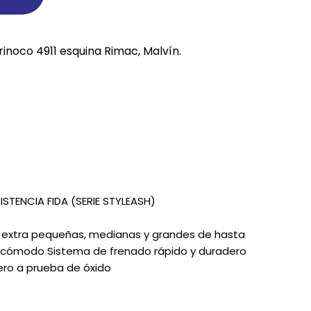
REE CATS
rinoco 4911 esquina Rimac, Malvín.
REE DOGS
DIGREE
YAL CANIN
r todas
STENCIA FIDA (SERIE STYLEASH)
as extra pequeñas, medianas y grandes de hasta
 cómodo Sistema de frenado rápido y duradero
ero a prueba de óxido