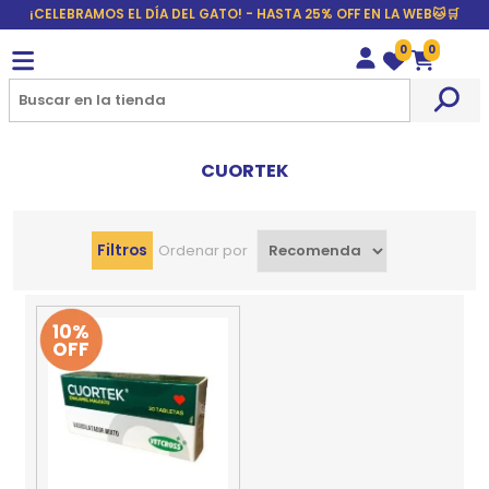
¡CELEBRAMOS EL DÍA DEL GATO! - HASTA 25% OFF EN LA WEB🐱🛒
0
0
Wishlist
Carrito
CUORTEK
Filtros
Ordenar por
10%
OFF