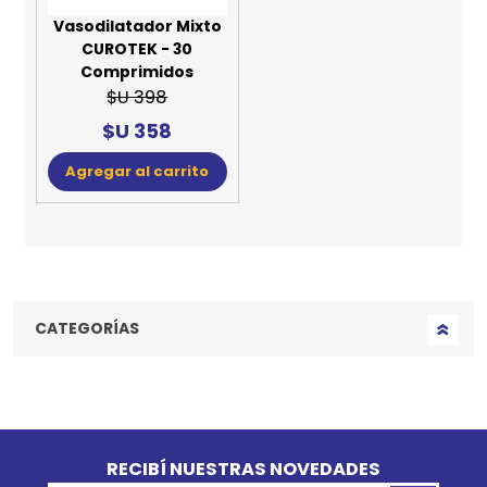
Vasodilatador Mixto
CUROTEK - 30
Comprimidos
$U 398
$U 358
Agregar al carrito
CATEGORÍAS
Go to top
RECIBÍ NUESTRAS NOVEDADES