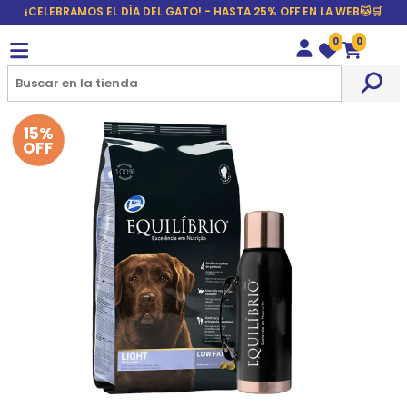
¡CELEBRAMOS EL DÍA DEL GATO! - HASTA 25% OFF EN LA WEB🐱🛒
0
0
Wishlist
Carrito
15%
OFF