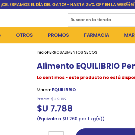
¡CELEBRAMOS EL DÍA DEL GATO! - HASTA 25% OFF EN LA WEB🐱🛒
S
OTROS
PROMOS
FARMACIA
MAR
Inicio
PERROS
ALIMENTOS SECOS
NTOS SECOS
DÍA DEL GATO
MEDICAMENTOS
FR
Alimento EQUILIBRIO Per
 SNACKS
NTOS HÚMEDOS Y SNACKS
PERROS
PULGUICIDAS Y GARRAPA
EQU
Lo sentimos - este producto no está dispo
 COSMÉTICA
S SANITARIAS
GATOS
COLLARES ISABELINOS Y
BI
Marca:
EQUILIBRIO
NE Y BAÑOS
OUTLET
GR
Precio:
$U 9.162
$U 7.788
ADORAS
DEROS Y BEBEDEROS
NY
Equivale a $U 260 por 1 kg(s)
TES Y RASCADORES
AS
CORREAS
RES Y ACCESORIOS
MA