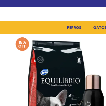
PERROS
GATO
15%
ALIMENTOS SECOS
ALIME
OFF
ALIMENTOS HÚMEDOS Y
ALIME
HIGIENE, PELUQUERÍA Y
ARENA
CAMAS Y CASETAS
HIGIE
BOLSOS Y TRANSPORT
COME
BOLSAS PARA MATERIA
JUGUE
COLLARES, ARNESES Y 
COLLA