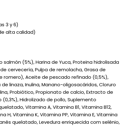
as 3 y 6)
de alta calidad)
 salmón (5%), Harina de Yuca, Proteina hidrolisada
 de cervecería, Pulpa de remolacha, Grasa de
e romero), Aceite de pescado refinado (0,5%),
a de linaza, Inulina, Manano-oligosacáridos, Cloruro
ina, Probiótico, Propionato de calcio, Extracto de
(0,3%), Hidrolizado de pollo, Suplemento
elatado, Vitamina A, Vitamina B1, Vitamina B12,
na H, Vitamina K, Vitamina PP, Vitamina E, Vitamina
anês quelatado, Levedura enriquecida com selênio,