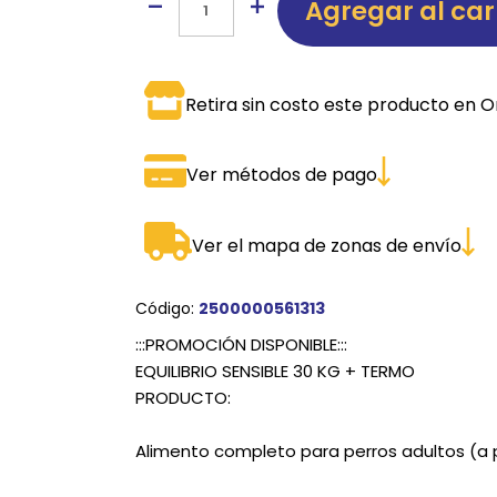
Agregar al car
SPORTADORAS
TH
ROS
S
TH
Retira sin costo este producto en O
PE
Ver métodos de pago
RO
Ve
Ver el mapa de zonas de envío
Código:
2500000561313
:::PROMOCIÓN DISPONIBLE:::
EQUILIBRIO SENSIBLE 30 KG + TERMO
PRODUCTO:
Alimento completo para perros adultos (a p