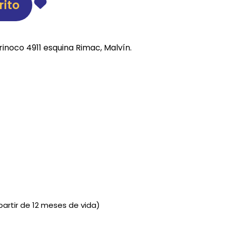
rito
REE CATS
REE DOGS
rinoco 4911 esquina Rimac, Malvín.
DIGREE
YAL CANIN
r todas
artir de 12 meses de vida)