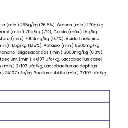
a (mín.) 265g/kg (26,5%), Grasas (mín.) 170g/kg
neral (máx.) 70g/kg (7%), Calcio (máx.) 15g/kg
sforo (mín.) 7000mg/kg (0,7%), Ácido Linolénico
ín.) 11,5g/kg (1,15%), Potasio (min.) 6500mg/kg
 Manano-oligosacáridos (mín.) 3000mg/kg (0,3%),
faecium (mín.) 4X107 ufc/kg, Lactobacillus casei
 (mín.) 2X107 ufc/kg, Lactobacillus acidophilus
.) 3X107 ufc/kg, Bacillus subtilis (mín.) 2X107 ufc/kg