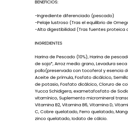
BENEFICIOS:
-Ingrediente diferenciado (pescado)
-Pelaje lustroso (Tras el equilibrio de Omeg
-Alta digestibilidad (Tras fuentes proteica 
INGREDIENTES
Harina de Pescado (10%), Harina de pescado
de soja*, Arroz medio grano, Levadura seca
pollo(preservada con tocoferol y esencia d
Aceite de prímula, Fosfato dicálcico, Semill
de potasio, Fosfato dicálcico, Cloruro de col
Yucca Schidigera, exametafosfato de Sodio 
vitamínico, Suplemento micromineral transqu
Vitamina B2, Vitamina B6, Vitamina D, Vitami
C, Cobre quelatado, Ferro quelatado, Mang
zinco quelatado, Iodato de cálcio.