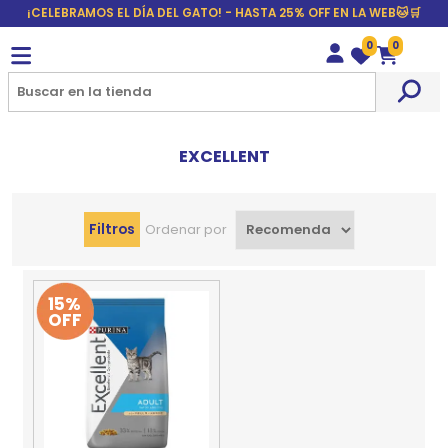
¡CELEBRAMOS EL DÍA DEL GATO! - HASTA 25% OFF EN LA WEB🐱🛒
0
0
Wishlist
Carrito
EXCELLENT
Filtros
Ordenar por
15%
OFF