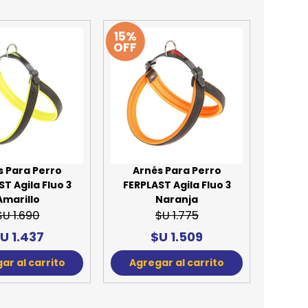
15%
OFF
s Para Perro
Arnés Para Perro
T Agila Fluo 3
FERPLAST Agila Fluo 3
Amarillo
Naranja
$U 1.690
$U 1.775
U 1.437
$U 1.509
ar al carrito
Agregar al carrito