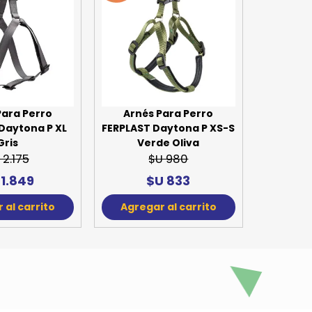
FERPLAS
Ros
Agreg
Para Perro
Arnés Para Perro
Daytona P XL
FERPLAST Daytona P XS-S
Gris
Verde Oliva
 2.175
$U 980
 1.849
$U 833
 al carrito
Agregar al carrito
15%
15%
OFF
OFF
Para Perro
Arnés Para Perro
Arné
Easy P Large
FERPLAST Easy P Medium
FERPLAS
arrón
Gris