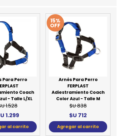
REE CATS
15%
REE DOGS
OFF
DIGREE
YAL CANIN
r todas
s Para Perro
Arnés Para Perro
ERPLAST
FERPLAST
amiento Coach
Adiestramiento Coach
zul - Talle L/XL
Color Azul - Talle M
$U 1.528
$U 838
U 1.299
$U 712
ar al carrito
Agregar al carrito