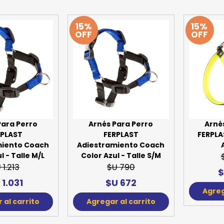
15%
15%
OFF
OFF
Arnés Para Perro
Arné
Para Perro
FERPLAST
FERPLAS
RPLAST
Adiestramiento Coach
miento Coach
Color Azul - Talle S/M
l - Talle M/L
$U 790
 1.213
$
$U 672
 1.031
Agreg
Agregar al carrito
 al carrito