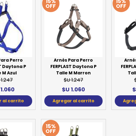
15%
15%
OFF
OFF
Para Perro
Arnés Para Perro
Arné
T Daytona P
FERPLAST Daytona P
FERPL
e M Azul
Talle M Marron
Tal
 1.247
$U 1.247
 1.060
$U 1.060
$
 al carrito
Agregar al carrito
Agreg
15%
OFF
Arné