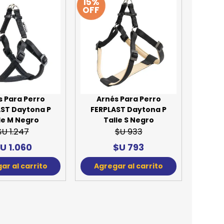
15%
OFF
s Para Perro
Arnés Para Perro
AST Daytona P
FERPLAST Daytona P
le M Negro
Talle S Negro
$U 1.247
$U 933
U 1.060
$U 793
ar al carrito
Agregar al carrito
15%
15%
OFF
OFF
s Para Perro
Arnés Para Perro