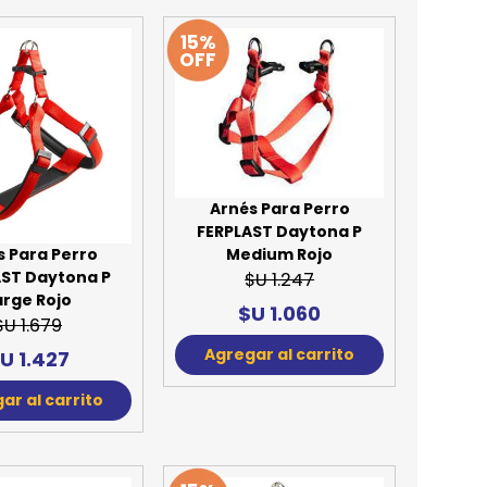
15%
OFF
Arnés Para Perro
FERPLAST Daytona P
Medium Rojo
s Para Perro
AST Daytona P
$U 1.247
arge Rojo
$U 1.060
$U 1.679
Agregar al carrito
U 1.427
ar al carrito