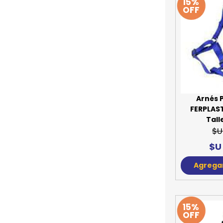
15%
OFF
Arnés 
FERPLAS
Tall
$U
$U
Agregar
15%
OFF