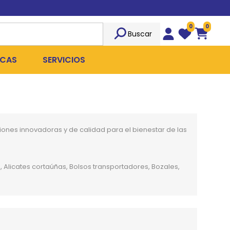
0
0
Buscar
Wishlist
Carrito
CAS
SERVICIOS
OST
Sociedad
TICIDAS
ILIBRIO
Peluquería
ones innovadoras y de calidad para el bienestar de las
 ROPA QUIRÚRGICA
OFRESH
Emergencias
ANPLUS
Exámenes Clínicos
, Alicates cortaúñas, Bolsos transportadores, Bozales,
D
Cirugías Coordinadas
TRO
X