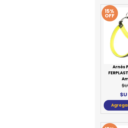
15%
OFF
Arnés 
FERPLAST 
Am
$U
$U
Agregar