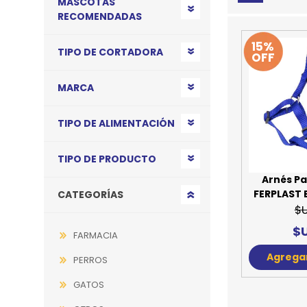
MASCOTAS
RECOMENDADAS
JUGUETES
TRAN
15%
COMEDEROS Y BEBEDE
CAMA
TIPO DE CORTADORA
OFF
ROPA
MARCA
TIPO DE ALIMENTACIÓN
TIPO DE PRODUCTO
Arnés P
FERPLAST E
CATEGORÍAS
$
$U
FARMACIA
Agregar
PERROS
GATOS