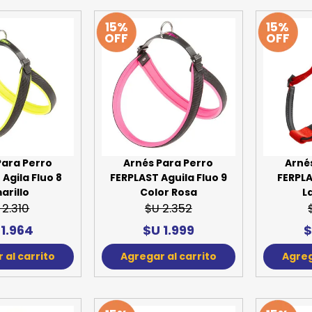
15%
15%
OFF
OFF
Para Perro
Arnés Para Perro
Arné
Agila Fluo 8
FERPLAST Aguila Fluo 9
FERPL
arillo
Color Rosa
L
 2.310
$U 2.352
 1.964
$U 1.999
$
 al carrito
Agregar al carrito
Agreg