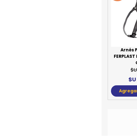
Arnés 
FERPLAST 
$U
$U
Agregar
Arnés 
FERPLAST 
M