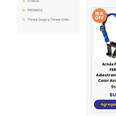
OTROS
PROMOS
15%
OFF
Three Dogs y Three Cats
Arnés 
FE
Adiestra
Color Azu
$U
$U
Agregar