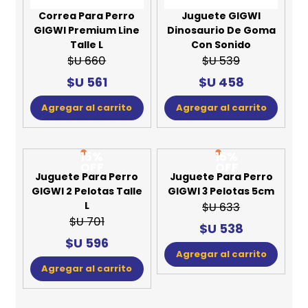
Correa Para Perro
Juguete GIGWI
GIGWI Premium Line
Dinosaurio De Goma
Talle L
Con Sonido
$U 660
$U 539
$U 561
$U 458
Agregar al carrito
Agregar al carrito
15%
15%
OFF
OFF
Juguete Para Perro
Juguete Para Perro
GIGWI 2 Pelotas Talle
GIGWI 3 Pelotas 5cm
L
$U 633
$U 701
$U 538
$U 596
Agregar al carrito
Agregar al carrito