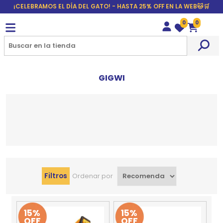
¡CELEBRAMOS EL DÍA DEL GATO! - HASTA 25% OFF EN LA WEB🐱🛒
0
0
Wishlist
Carrito
GIGWI
Filtros
Ordenar por
15%
15%
OFF
OFF