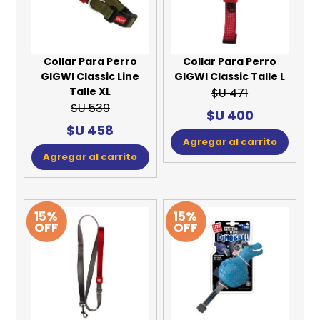
Collar Para Perro
Collar Para Perro
GIGWI Classic Line
GIGWI Classic Talle L
Talle XL
$U 471
$U 539
$U 400
$U 458
Agregar al carrito
Agregar al carrito
15%
15%
OFF
OFF