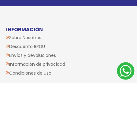
$U 468
Agregar al carrito
Agregar al carrito
15%
15%
OFF
OFF
Juguete Para Perro
Juguete Para Perro
GIGWI Peluche
GIGWI Peluche
Dragón
Duraspikes Conejo
$U 782
$U 930
$U 665
$U 791
Agregar al carrito
Agregar al carrito
CATEGORÍAS