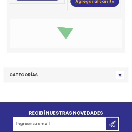
Agregar al carrito
15%
15%
OFF
OFF
Juguete Para Perro
Juguete Para Perro
GIGWI Palo Dental
GIGWI Pelota De
Toothbrush Stick
Basket Jumball Talle
L
$U 741
$U 980
$U 630
$U 833
Agregar al carrito
Agregar al carrito
15%
15%
OFF
OFF
Juguete Para Perro
Juguete Para Perro
GIGWI Pelota Grande
GIGWI Peluche
Conejo Cuello Largo
$U 390
$U 551
$U 332