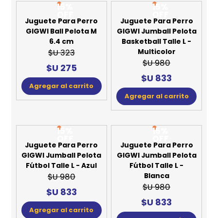
15%
15%
OFF
OFF
Juguete Para Perro
Juguete Para Perro
GIGWI Ball Pelota M
GIGWI Jumball Pelota
6.4 cm
Basketball Talle L -
Multicolor
$U 323
$U 980
$U 275
$U 833
Agregar al carrito
Agregar al carrito
15%
15%
OFF
OFF
Juguete Para Perro
Juguete Para Perro
GIGWI Jumball Pelota
GIGWI Jumball Pelota
Fútbol Talle L - Azul
Fútbol Talle L -
Blanca
$U 980
$U 980
$U 833
$U 833
Agregar al carrito