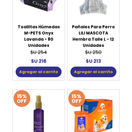
Toallitas Húmedas
Pañales Para Perro
M-PETS Onyx
LILI MASCOTA
Lavanda - 80
Hembra Talle L - 12
Unidades
Unidades
$U 254
$U 250
$U 216
$U 213
Agregar al carrito
Agregar al carrito
15%
15%
OFF
OFF