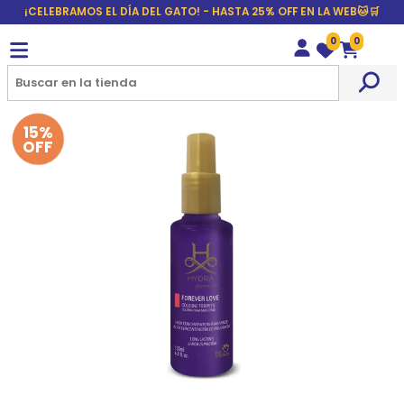
¡CELEBRAMOS EL DÍA DEL GATO! - HASTA 25% OFF EN LA WEB🐱🛒
0
0
Wishlist
Carrito
15%
OFF