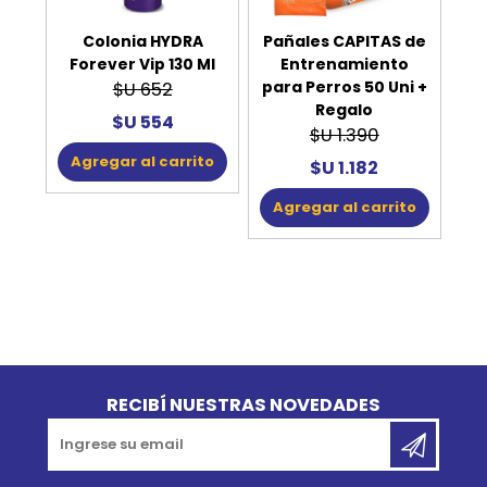
Colonia HYDRA
Pañales CAPITAS de
Forever Vip 130 Ml
Entrenamiento
para Perros 50 Uni +
$U 652
Regalo
$U 554
$U 1.390
Agregar al carrito
$U 1.182
Agregar al carrito
Go to top
RECIBÍ NUESTRAS NOVEDADES