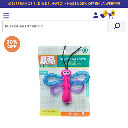
¡CELEBRAMOS EL DÍA DEL GATO! - HASTA 25% OFF EN LA WEB🐱🛒
0
0
Wishlist
Carrito
20%
OFF