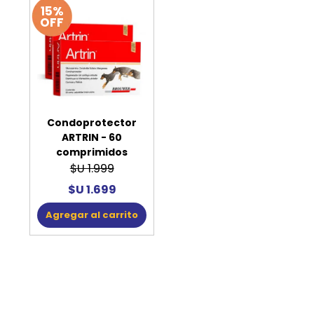
15%
OFF
Condoprotector
ARTRIN - 60
comprimidos
$U 1.999
$U 1.699
Agregar al carrito