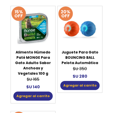
15%
20%
OFF
OFF
Alimento Húmedo
Juguete Para Gato
Paté MONGE Para
BOUNCING BALL
Gato Adulto Sabor
Pelota Automática
Anchoas y
$U 350
Vegetales 100 g
$U 280
$U 165
Agregar al carrito
$U 140
Agregar al carrito