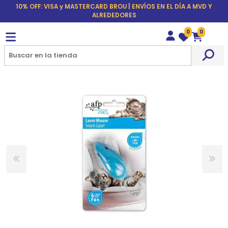
10% OFF: VISA y MASTERCARD BROU | ENVÍOS EN EL DÍA A MVD Y
ALREDEDORES
0
0
Wishlist
Carrito