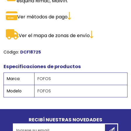
esquina Rimac, Malvín.
Ver métodos de pago
Ver el mapa de zonas de envío
Código:
DCF18725
Especificaciones de productos
Marca
FOFOS
Modelo
FOFOS
Go to top
RECIBÍ NUESTRAS NOVEDADES