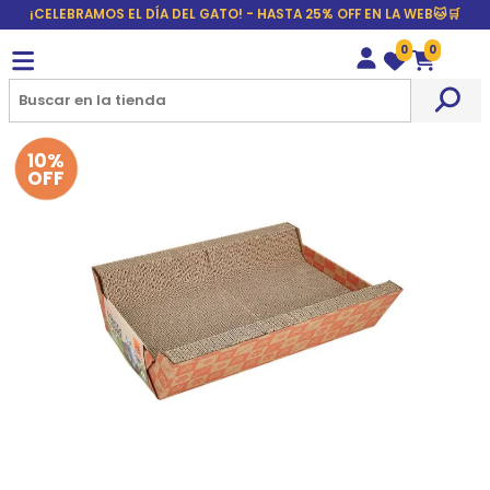
¡CELEBRAMOS EL DÍA DEL GATO! - HASTA 25% OFF EN LA WEB🐱🛒
0
0
Wishlist
Carrito
10%
OFF