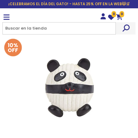
¡CELEBRAMOS EL DÍA DEL GATO! - HASTA 25% OFF EN LA WEB🐱🛒
0
0
Wishlist
Carrito
10%
OFF