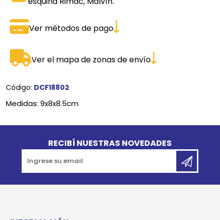
esquina Rimac, Malvín.
Ver métodos de pago
Ver el mapa de zonas de envío
Código:
DCF18802
Medidas: 9x8x8.5cm
Go to top
RECIBÍ NUESTRAS NOVEDADES