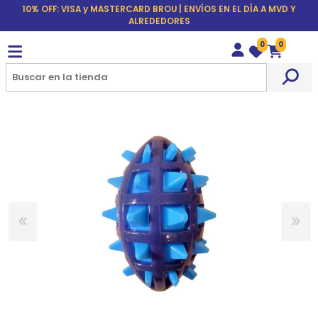
10% OFF: VISA y MASTERCARD BROU | ENVÍOS EN EL DÍA A MVD Y
ALREDEDORES
0
0
Wishlist
Carrito