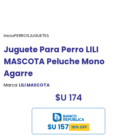
Inicio
PERROS
JUGUETES
Juguete Para Perro LILI
MASCOTA Peluche Mono
Agarre
Marca:
LILI MASCOTA
$U 174
$U 157
10% OFF