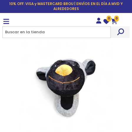
10% OFF: VISA y MASTERCARD BROU | ENVÍOS EN EL DÍA A MVD Y
ALREDEDORES
0
0
Wishlist
Carrito